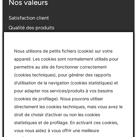
Nos valeurs
Satisfaction client
Qualité des produits
Qualité de la pose
Transparence sur les tarifs
Nous utilisons de petits fichiers (cookie) sur votre
Devis gratuits
appareil. Les cookies sont normalement utilisés pour
permettre au site de fonctionner correctement
(cookies techniques), pour générer des rapports
À propos
d’utilisation de la navigation (cookies statistiques) et
pour adapter nos services/produits à vos besoins
Nous proposons une pose professionnel de vos
(cookies de profilage). Nous pouvons utiliser
menuiseries.
directement les cookies techniques, mais vous avez le
Facebook
Twitter
Instagram
YouTube
TikTok
droit de choisir d’activer ou non les cookies
statistiques et de profilage. En activant ces cookies,
vous nous aidez à vous offrir une meilleure